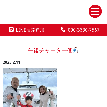
Skip
to
the
content
LINE友達追加
090-3630-7567
午後チャーター便
2023.2.11