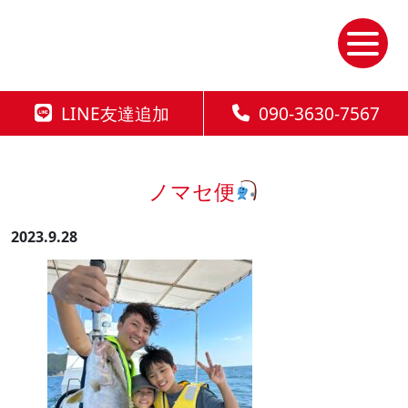
Skip
to
the
content
LINE友達追加
090-3630-7567
ノマセ便
2023.9.28