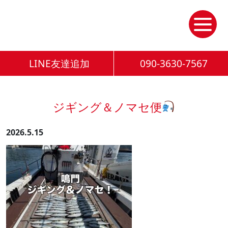
Skip
to
the
content
LINE友達追加
090-3630-7567
ジギング＆ノマセ便
2026.5.15