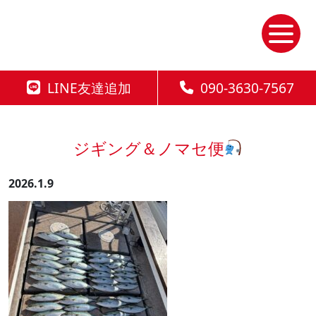
Skip
to
the
content
LINE友達追加
090-3630-7567
ジギング＆ノマセ便
2026.1.9