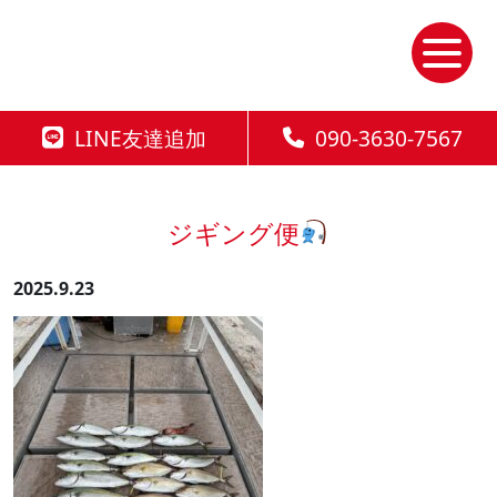
Skip
to
the
content
LINE友達追加
090-3630-7567
ジギング便
2025.9.23