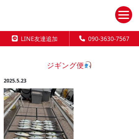
Skip
to
the
content
LINE友達追加
090-3630-7567
ジギング便
2025.5.23