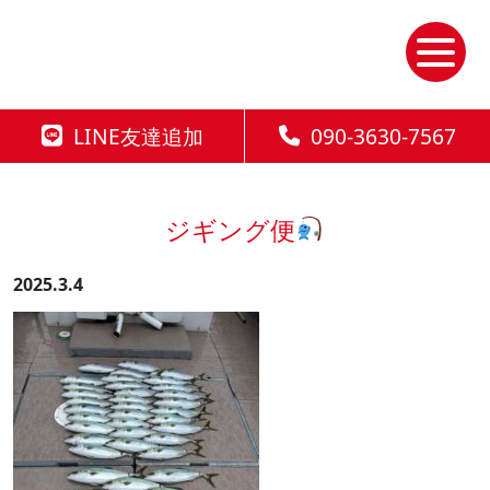
Skip
to
the
content
LINE友達追加
090-3630-7567
ジギング便
2025.3.4