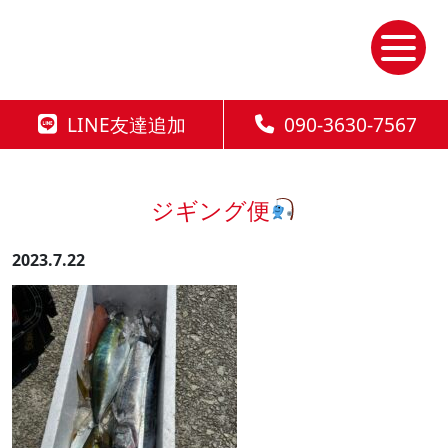
Skip
to
the
content
LINE友達追加
090-3630-7567
ジギング便
2023.7.22