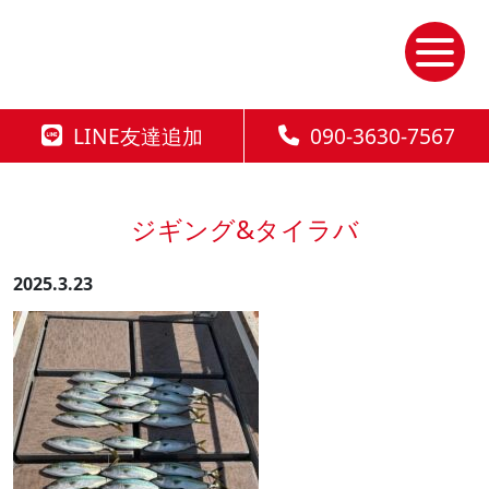
Skip
to
the
content
LINE友達追加
090-3630-7567
ジギング&タイラバ
2025.3.23