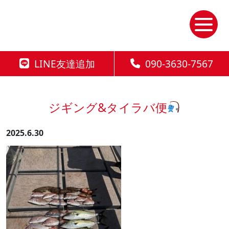
Skip
to
the
content
LINE友達追加
090-3630-7567
ジギング&タイラバ便
2025.6.30